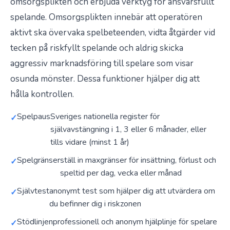
omsorgsplikten och erbjuda verktyg för ansvarsfullt
spelande. Omsorgsplikten innebär att operatören
aktivt ska övervaka spelbeteenden, vidta åtgärder vid
tecken på riskfyllt spelande och aldrig skicka
aggressiv marknadsföring till spelare som visar
osunda mönster. Dessa funktioner hjälper dig att
hålla kontrollen.
Spelpaus
Sveriges nationella register för
självavstängning i 1, 3 eller 6 månader, eller
tills vidare (minst 1 år)
Spelgränser
ställ in maxgränser för insättning, förlust och
speltid per dag, vecka eller månad
Självtest
anonymt test som hjälper dig att utvärdera om
du befinner dig i riskzonen
Stödlinjen
professionell och anonym hjälplinje för spelare