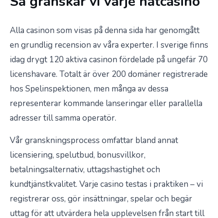
Så granskar vi varje nätcasino
Alla casinon som visas på denna sida har genomgått
en grundlig recension av våra experter. I sverige finns
idag drygt 120 aktiva casinon fördelade på ungefär 70
licenshavare. Totalt är över 200 domäner registrerade
hos Spelinspektionen, men många av dessa
representerar kommande lanseringar eller parallella
adresser till samma operatör.
Vår granskningsprocess omfattar bland annat
licensiering, spelutbud, bonusvillkor,
betalningsalternativ, uttagshastighet och
kundtjänstkvalitet. Varje casino testas i praktiken – vi
registrerar oss, gör insättningar, spelar och begär
uttag för att utvärdera hela upplevelsen från start till