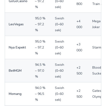
GoGoCasino
– 97,2
(0–60
800
Train 4
%
sek)
95,0 %
Swish
+4
Mega
LeoVegas
– 97,2
(0–60
000
Joker
%
sek)
95,0 %
Swish
+3
Nya Expekt
– 97,2
(0–60
Starmani
000
%
sek)
94,5 %
Swish
+2
Blood
BetMGM
– 97,0
(0–60
500
Suckers
%
sek)
94,0 %
Swish
+2
Gates of
Momang
– 96,5
(0–60
500
Olympus
%
sek)