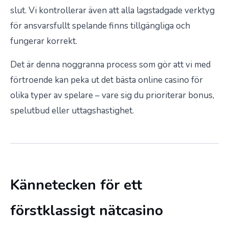
slut. Vi kontrollerar även att alla lagstadgade verktyg
för ansvarsfullt spelande finns tillgängliga och
fungerar korrekt.
Det är denna noggranna process som gör att vi med
förtroende kan peka ut det bästa online casino för
olika typer av spelare – vare sig du prioriterar bonus,
spelutbud eller uttagshastighet.
Kännetecken för ett
förstklassigt nätcasino