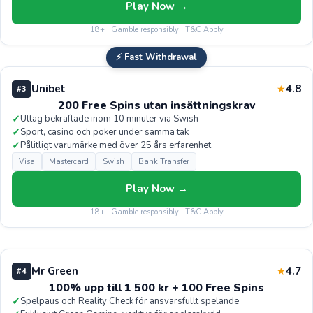
Play Now →
18+ | Gamble responsibly | T&C Apply
⚡ Fast Withdrawal
Unibet
4.8
★
#3
200 Free Spins utan insättningskrav
✓
Uttag bekräftade inom 10 minuter via Swish
✓
Sport, casino och poker under samma tak
✓
Pålitligt varumärke med över 25 års erfarenhet
Visa
Mastercard
Swish
Bank Transfer
Play Now →
18+ | Gamble responsibly | T&C Apply
Mr Green
4.7
★
#4
100% upp till 1 500 kr + 100 Free Spins
✓
Spelpaus och Reality Check för ansvarsfullt spelande