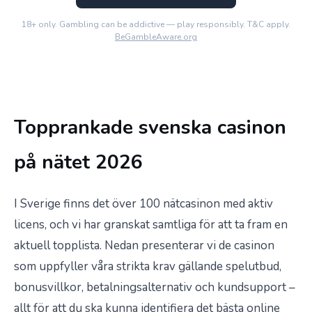
18+ only. Gambling can be addictive — play responsibly. T&C apply.
BeGambleAware.org
Topprankade svenska casinon
på nätet 2026
I Sverige finns det över 100 nätcasinon med aktiv
licens, och vi har granskat samtliga för att ta fram en
aktuell topplista. Nedan presenterar vi de casinon
som uppfyller våra strikta krav gällande spelutbud,
bonusvillkor, betalningsalternativ och kundsupport –
allt för att du ska kunna identifiera det bästa online