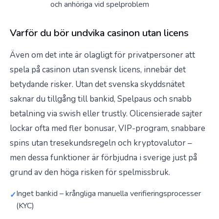
och anhöriga vid spelproblem
Varför du bör undvika casinon utan licens
Även om det inte är olagligt för privatpersoner att
spela på casinon utan svensk licens, innebär det
betydande risker. Utan det svenska skyddsnätet
saknar du tillgång till bankid, Spelpaus och snabb
betalning via swish eller trustly. Olicensierade sajter
lockar ofta med fler bonusar, VIP-program, snabbare
spins utan tresekundsregeln och kryptovalutor –
men dessa funktioner är förbjudna i sverige just på
grund av den höga risken för spelmissbruk.
Inget bankid – krångliga manuella verifieringsprocesser
(KYC)