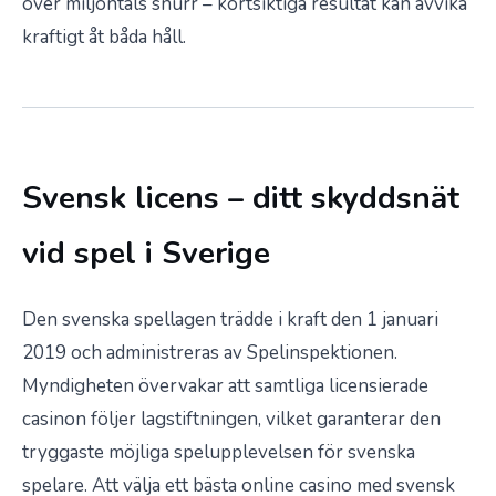
över miljontals snurr – kortsiktiga resultat kan avvika
kraftigt åt båda håll.
Svensk licens – ditt skyddsnät
vid spel i Sverige
Den svenska spellagen trädde i kraft den 1 januari
2019 och administreras av Spelinspektionen.
Myndigheten övervakar att samtliga licensierade
casinon följer lagstiftningen, vilket garanterar den
tryggaste möjliga spelupplevelsen för svenska
spelare. Att välja ett bästa online casino med svensk