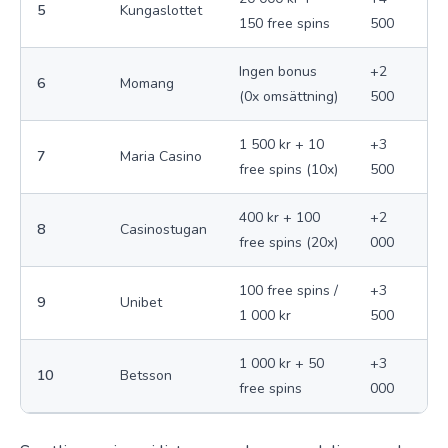
5
Kungaslottet
150 free spins
500
T
Ingen bonus
+2
6
Momang
S
(0x omsättning)
500
1 500 kr + 10
+3
S
7
Maria Casino
free spins (10x)
500
T
400 kr + 100
+2
S
8
Casinostugan
free spins (20x)
000
T
100 free spins /
+3
S
9
Unibet
1 000 kr
500
T
1 000 kr + 50
+3
S
10
Betsson
free spins
000
T