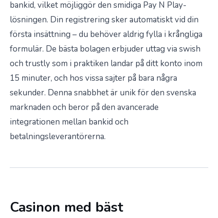
bankid, vilket möjliggör den smidiga Pay N Play-
lösningen. Din registrering sker automatiskt vid din
första insättning – du behöver aldrig fylla i krångliga
formulär. De bästa bolagen erbjuder uttag via swish
och trustly som i praktiken landar på ditt konto inom
15 minuter, och hos vissa sajter på bara några
sekunder. Denna snabbhet är unik för den svenska
marknaden och beror på den avancerade
integrationen mellan bankid och
betalningsleverantörerna.
Casinon med bäst