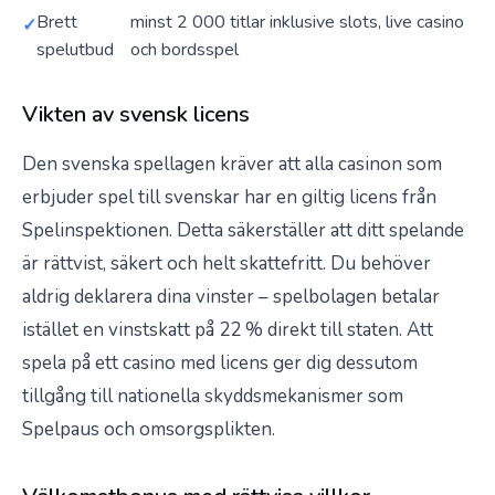
Brett
minst 2 000 titlar inklusive slots, live casino
spelutbud
och bordsspel
Vikten av svensk licens
Den svenska spellagen kräver att alla casinon som
erbjuder spel till svenskar har en giltig licens från
Spelinspektionen. Detta säkerställer att ditt spelande
är rättvist, säkert och helt skattefritt. Du behöver
aldrig deklarera dina vinster – spelbolagen betalar
istället en vinstskatt på 22 % direkt till staten. Att
spela på ett casino med licens ger dig dessutom
tillgång till nationella skyddsmekanismer som
Spelpaus och omsorgsplikten.